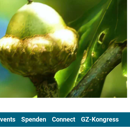
vents
Spenden
Connect
GZ-Kongress