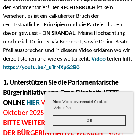
der Parlamentarier! Der
RECHTSBRUCH
ist kein
Versehen, es ist ein kalkulierter Bruch der
rechtsstaatlichen Prinzipien und die Parteien haben
davon gewusst -
EIN SKANDAL!
Meine Hochachtung
möchte ich Dr. iur. Silvia Behrendt, sowie Dr. iur. Beate
Pfeil aussprechen und in diesem Video erklären wo wir
derzeit stehen und wie es weitergeht.
Video
teilen hilft
https://youtu.be/_uTrNXpG2B0
1. Unterstützen Sie die Parlamentarische
Bürgerinitiative von Oma Elisabeth JETZT
ONLINE
HIER
Voraussichtlich findet am 23.
Diese Website verwendet Cookies!
Mehr Infos
Oktober 2025 ein HEARING in Wien statt.
OK
BITTE WEITERHIN FÜRS UNTERSCHREIBEN
DER BÜRGERINITIATIVE WERBEN
- auch