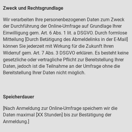
Zweck und Rechtsgrundlage
Wir verarbeiten Ihre personenbezogenen Daten zum Zweck
der Durchf
hrung der Online-Umfrage auf Grundlage Ihrer
ü
Einwilligung gem. Art. 6 Abs. 1 lit. a DSGVO. Durch formlose
Mitteilung [Durch Bet
tigung des Abmeldelinks in der E-Mail]
ä
k
nnen Sie jederzeit mit Wirkung f
r die Zukunft Ihren
ö
ü
Widerruf gem. Art. 7 Abs. 3 DSGVO erkl
ren. Es besteht keine
ä
gesetzliche oder vertragliche Pflicht zur Bereitstellung Ihrer
Daten, jedoch ist die Teilnahme an der Umfrage ohne die
Bereitstellung Ihrer Daten nicht m
glich.
ö
Speicherdauer
[Nach Anmeldung zur Online-Umfrage speichern wir die
Daten maximal [XX Stunden] bis zur Best
tigung der
ä
Anmeldung.]