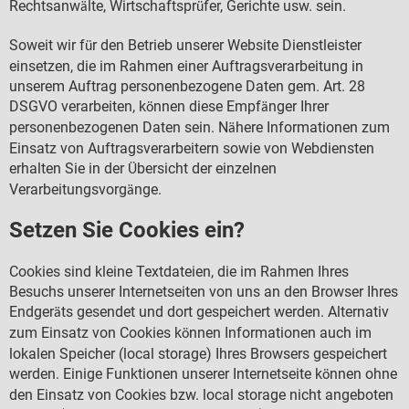
Rechtsanw
lte, Wirtschaftspr
fer, Gerichte usw. sein.
ä
ü
Soweit wir f
r den Betrieb unserer Website Dienstleister
ü
einsetzen, die im Rahmen einer Auftragsverarbeitung in
unserem Auftrag personenbezogene Daten gem. Art. 28
DSGVO verarbeiten, k
nnen diese Empf
nger Ihrer
ö
ä
personenbezogenen Daten sein. N
here Informationen zum
ä
Einsatz von Auftragsverarbeitern sowie von Webdiensten
erhalten Sie in der
bersicht der einzelnen
Ü
Verarbeitungsvorg
nge.
ä
Setzen Sie Cookies ein?
Cookies sind kleine Textdateien, die im Rahmen Ihres
Besuchs unserer Internetseiten von uns an den Browser Ihres
Endger
ts gesendet und dort gespeichert werden. Alternativ
ä
zum Einsatz von Cookies k
nnen Informationen auch im
ö
lokalen Speicher (local storage) Ihres Browsers gespeichert
werden. Einige Funktionen unserer Internetseite k
nnen ohne
ö
den Einsatz von Cookies bzw. local storage nicht angeboten