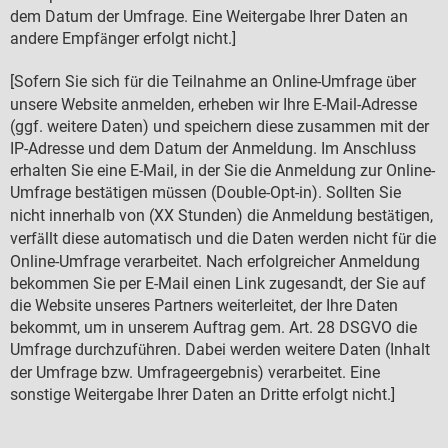
dem Datum der Umfrage. Eine Weitergabe Ihrer Daten an
andere Empf
nger erfolgt nicht.]
ä
[Sofern Sie sich f
r die Teilnahme an Online-Umfrage
ber
ü
ü
unsere Website anmelden, erheben wir Ihre E-Mail-Adresse
(ggf. weitere Daten) und speichern diese zusammen mit der
IP-Adresse und dem Datum der Anmeldung. Im Anschluss
erhalten Sie eine E-Mail, in der Sie die Anmeldung zur Online-
Umfrage best
tigen m
ssen (Double-Opt-in). Sollten Sie
ä
ü
nicht innerhalb von (XX Stunden) die Anmeldung best
tigen,
ä
verf
llt diese automatisch und die Daten werden nicht f
r die
ä
ü
Online-Umfrage verarbeitet. Nach erfolgreicher Anmeldung
bekommen Sie per E-Mail einen Link zugesandt, der Sie auf
die Website unseres Partners weiterleitet, der Ihre Daten
bekommt, um in unserem Auftrag gem. Art. 28 DSGVO die
Umfrage durchzuf
hren. Dabei werden weitere Daten (Inhalt
ü
der Umfrage bzw. Umfrageergebnis) verarbeitet. Eine
sonstige Weitergabe Ihrer Daten an Dritte erfolgt nicht.]