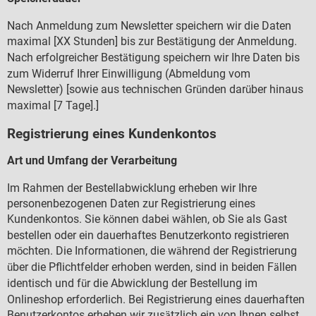
Nach Anmeldung zum Newsletter speichern wir die Daten
maximal [XX Stunden] bis zur Best
tigung der Anmeldung.
ä
Nach erfolgreicher Best
tigung speichern wir Ihre Daten bis
ä
zum Widerruf Ihrer Einwilligung (Abmeldung vom
Newsletter) [sowie aus technischen Gr
nden dar
ber hinaus
ü
ü
maximal [7 Tage].]
Registrierung eines Kundenkontos
Art und Umfang der Verarbeitung
Im Rahmen der Bestellabwicklung erheben wir Ihre
personenbezogenen Daten zur Registrierung eines
Kundenkontos. Sie k
nnen dabei w
hlen, ob Sie als Gast
ö
ä
bestellen oder ein dauerhaftes Benutzerkonto registrieren
m
chten. Die Informationen, die w
hrend der Registrierung
ö
ä
ber die Pflichtfelder erhoben werden, sind in beiden F
llen
ü
ä
identisch und f
r die Abwicklung der Bestellung im
ü
Onlineshop erforderlich. Bei Registrierung eines dauerhaften
Benutzerkontos erheben wir zus
tzlich ein von Ihnen selbst
ä