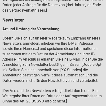
Daten jeder Anfrage f
r die Dauer von [drei Jahren] ab Ende
ü
des Vertragsverh
ltnisses.]
ä
Newsletter
Art und Umfang der Verarbeitung
Sofern Sie sich auf unserer Website zum Empfang unseres
Newsletters anmelden, erheben wir Ihre E-Mail-Adresse
[sowie Ihren Namen
] und speichern diese Informationen
…
zusammen mit dem Datum der Anmeldung und Ihrer IP-
Adresse. Im Anschluss erhalten Sie eine E-Mail, in der Sie die
Anmeldung zum Newsletter best
tigen m
ssen (Double-Opt-
ä
ü
in). Sollten Sie nicht innerhalb von [XX Stunden] die
Anmeldung best
tigen, verf
llt diese automatisch und die
ä
ä
Daten werden nicht f
r den Newsletterversand verarbeitet.
ü
[Der Versand des Newsletters erfolgt direkt durch uns. Eine
Weitergabe Ihrer Daten an Dritte oder Auftragsverarbeiter im
Sinne des Art. 28 DSGVO erfolgt nicht.]