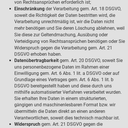
von Rechtsanspr
chen erforderlich ist;
ü
Einschr
nkung
der Verarbeitung gem. Art. 18 DSGVO,
ä
soweit die Richtigkeit der Daten bestritten wird, die
Verarbeitung unrechtm
ig ist, wir die Daten nicht
äß
mehr ben
tigen und Sie deren L
schung ablehnen, weil
ö
ö
Sie diese zur Geltendmachung, Aus
bung oder
ü
Verteidigung von Rechtsanspr
chen ben
tigen oder Sie
ü
ö
Widerspruch gegen die Verarbeitung gem. Art. 21
DSGVO erhoben haben.
Daten
bertragbarkeit
gem. Art. 20 DSGVO, soweit Sie
ü
uns personenbezogene Daten im Rahmen einer
Einwilligung gem. Art. 6 Abs. 1 lit. a DSGVO oder auf
Grundlage eines Vertrages gem. Art. 6 Abs. 1 lit. b
DSGVO bereitgestellt haben und diese durch uns
mithilfe automatisierter Verfahren verarbeitet wurden.
Sie erhalten Ihre Daten in einem strukturierten,
g
ngigen und maschinenlesbaren Format bzw. wir
ä
bermitteln die Daten direkt an einen anderen
ü
Verantwortlichen, soweit dies technisch machbar ist.
Widerspruch
gem. Art. 21 DSGVO gegen die