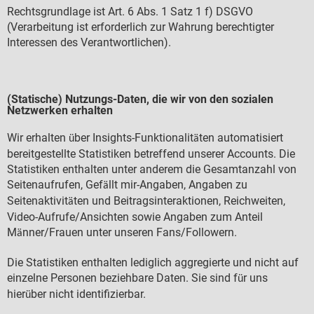
Rechtsgrundlage ist Art. 6 Abs. 1 Satz 1 f) DSGVO
(Verarbeitung ist erforderlich zur Wahrung berechtigter
Interessen des Verantwortlichen).
(Statische) Nutzungs-Daten, die wir von den sozialen
Netzwerken erhalten
Wir erhalten
ber Insights-Funktionalit
ten automatisiert
ü
ä
bereitgestellte Statistiken betreffend unserer Accounts. Die
Statistiken enthalten unter anderem die Gesamtanzahl von
Seitenaufrufen, Gef
llt mir-Angaben, Angaben zu
ä
Seitenaktivit
ten und Beitragsinteraktionen, Reichweiten,
ä
Video-Aufrufe/Ansichten sowie Angaben zum Anteil
M
nner/Frauen unter unseren Fans/Followern.
ä
Die Statistiken enthalten lediglich aggregierte und nicht auf
einzelne Personen beziehbare Daten. Sie sind f
r uns
ü
hier
ber nicht identifizierbar.
ü