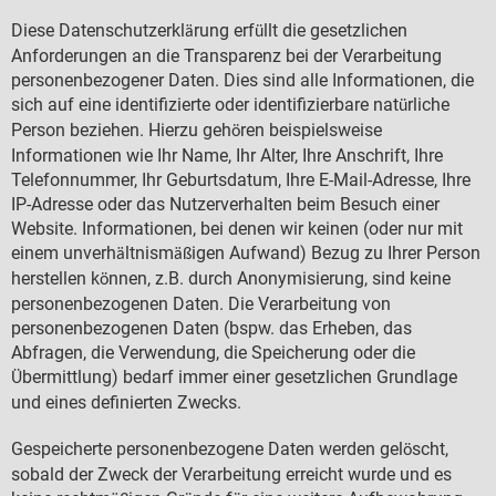
Diese Datenschutzerkl
rung erf
llt die gesetzlichen
ä
ü
Anforderungen an die Transparenz bei der Verarbeitung
personenbezogener Daten. Dies sind alle Informationen, die
sich auf eine identifizierte oder identifizierbare nat
rliche
ü
Person beziehen. Hierzu geh
ren beispielsweise
ö
Informationen wie Ihr Name, Ihr Alter, Ihre Anschrift, Ihre
Telefonnummer, Ihr Geburtsdatum, Ihre E-Mail-Adresse, Ihre
IP-Adresse oder das Nutzerverhalten beim Besuch einer
Website. Informationen, bei denen wir keinen (oder nur mit
einem unverh
ltnism
igen Aufwand) Bezug zu Ihrer Person
ä
äß
herstellen k
nnen, z.B. durch Anonymisierung, sind keine
ö
personenbezogenen Daten. Die Verarbeitung von
personenbezogenen Daten (bspw. das Erheben, das
Abfragen, die Verwendung, die Speicherung oder die
bermittlung) bedarf immer einer gesetzlichen Grundlage
Ü
und eines definierten Zwecks.
Gespeicherte personenbezogene Daten werden gel
scht,
ö
sobald der Zweck der Verarbeitung erreicht wurde und es