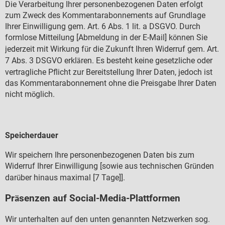
Die Verarbeitung Ihrer personenbezogenen Daten erfolgt
zum Zweck des Kommentarabonnements auf Grundlage
Ihrer Einwilligung gem. Art. 6 Abs. 1 lit. a DSGVO. Durch
formlose Mitteilung [Abmeldung in der E-Mail] k
nnen Sie
ö
jederzeit mit Wirkung f
r die Zukunft Ihren Widerruf gem. Art.
ü
7 Abs. 3 DSGVO erkl
ren. Es besteht keine gesetzliche oder
ä
vertragliche Pflicht zur Bereitstellung Ihrer Daten, jedoch ist
das Kommentarabonnement ohne die Preisgabe Ihrer Daten
nicht m
glich.
ö
Speicherdauer
Wir speichern Ihre personenbezogenen Daten bis zum
Widerruf Ihrer Einwilligung [sowie aus technischen Gr
nden
ü
dar
ber hinaus maximal [7 Tage]].
ü
Pr
senzen auf Social-Media-Plattformen
ä
Wir unterhalten auf den unten genannten Netzwerken sog.