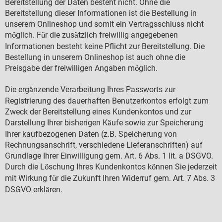
Bereitstellung der Daten besteht nicht. Ohne die
Bereitstellung dieser Informationen ist die Bestellung in
unserem Onlineshop und somit ein Vertragsschluss nicht
m
glich. F
r die zus
tzlich freiwillig angegebenen
ö
ü
ä
Informationen besteht keine Pflicht zur Bereitstellung. Die
Bestellung in unserem Onlineshop ist auch ohne die
Preisgabe der freiwilligen Angaben m
glich.
ö
Die erg
nzende Verarbeitung Ihres Passworts zur
ä
Registrierung des dauerhaften Benutzerkontos erfolgt zum
Zweck der Bereitstellung eines Kundenkontos und zur
Darstellung Ihrer bisherigen K
ufe sowie zur Speicherung
ä
Ihrer kaufbezogenen Daten (z.B. Speicherung von
Rechnungsanschrift, verschiedene Lieferanschriften) auf
Grundlage Ihrer Einwilligung gem. Art. 6 Abs. 1 lit. a DSGVO.
Durch die L
schung Ihres Kundenkontos k
nnen Sie jederzeit
ö
ö
mit Wirkung f
r die Zukunft Ihren Widerruf gem. Art. 7 Abs. 3
ü
DSGVO erkl
ren.
ä