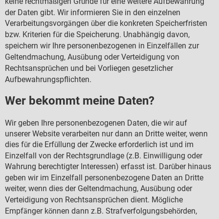
keine rechtm
igen Gr
nde f
r eine weitere Aufbewahrung
äß
ü
ü
der Daten gibt. Wir informieren Sie in den einzelnen
Verarbeitungsvorg
ngen
ber die konkreten Speicherfristen
ä
ü
bzw. Kriterien f
r die Speicherung. Unabh
ngig davon,
ü
ä
speichern wir Ihre personenbezogenen in Einzelf
llen zur
ä
Geltendmachung, Aus
bung oder Verteidigung von
ü
Rechtsanspr
chen und bei Vorliegen gesetzlicher
ü
Aufbewahrungspflichten.
Wer bekommt meine Daten?
Wir geben Ihre personenbezogenen Daten, die wir auf
unserer Website verarbeiten nur dann an Dritte weiter, wenn
dies f
r die Erf
llung der Zwecke erforderlich ist und im
ü
ü
Einzelfall von der Rechtsgrundlage (z.B. Einwilligung oder
Wahrung berechtigter Interessen) erfasst ist. Dar
ber hinaus
ü
geben wir im Einzelfall personenbezogene Daten an Dritte
weiter, wenn dies der Geltendmachung, Aus
bung oder
ü
Verteidigung von Rechtsanspr
chen dient. M
gliche
ü
ö
Empf
nger k
nnen dann z.B. Strafverfolgungsbeh
rden,
ä
ö
ö