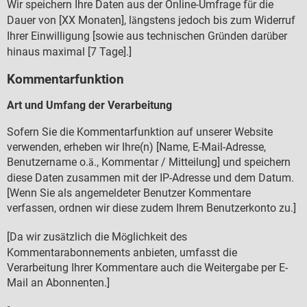
Wir speichern Ihre Daten aus der Online-Umfrage f
r die
ü
Dauer von [XX Monaten], l
ngstens jedoch bis zum Widerruf
ä
Ihrer Einwilligung [sowie aus technischen Gr
nden dar
ber
ü
ü
hinaus maximal [7 Tage].]
Kommentarfunktion
Art und Umfang der Verarbeitung
Sofern Sie die Kommentarfunktion auf unserer Website
verwenden, erheben wir Ihre(n) [Name, E-Mail-Adresse,
Benutzername o.
., Kommentar / Mitteilung] und speichern
ä
diese Daten zusammen mit der IP-Adresse und dem Datum.
[Wenn Sie als angemeldeter Benutzer Kommentare
verfassen, ordnen wir diese zudem Ihrem Benutzerkonto zu.]
[Da wir zus
tzlich die M
glichkeit des
ä
ö
Kommentarabonnements anbieten, umfasst die
Verarbeitung Ihrer Kommentare auch die Weitergabe per E-
Mail an Abonnenten.]