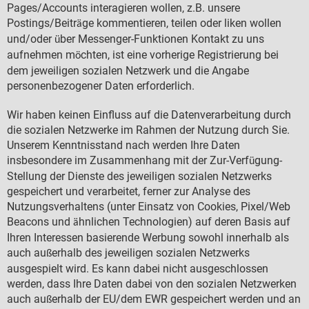
Pages/Accounts interagieren wollen, z.B. unsere
Postings/Beitr
ge kommentieren, teilen oder liken wollen
ä
und/oder
ber Messenger-Funktionen Kontakt zu uns
ü
aufnehmen m
chten, ist eine vorherige Registrierung bei
ö
dem jeweiligen sozialen Netzwerk und die Angabe
personenbezogener Daten erforderlich.
Wir haben keinen Einfluss auf die Datenverarbeitung durch
die sozialen Netzwerke im Rahmen der Nutzung durch Sie.
Unserem Kenntnisstand nach werden Ihre Daten
insbesondere im Zusammenhang mit der Zur-Verf
gung-
ü
Stellung der Dienste des jeweiligen sozialen Netzwerks
gespeichert und verarbeitet, ferner zur Analyse des
Nutzungsverhaltens (unter Einsatz von Cookies, Pixel/Web
Beacons und
hnlichen Technologien) auf deren Basis auf
ä
Ihren Interessen basierende Werbung sowohl innerhalb als
auch au
erhalb des jeweiligen sozialen Netzwerks
ß
ausgespielt wird. Es kann dabei nicht ausgeschlossen
werden, dass Ihre Daten dabei von den sozialen Netzwerken
auch au
erhalb der EU/dem EWR gespeichert werden und an
ß