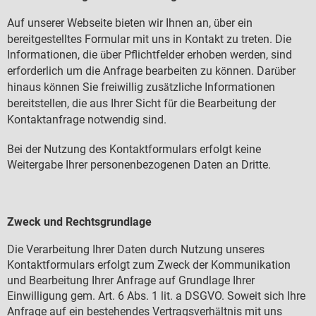
Auf unserer Webseite bieten wir Ihnen an,
ber ein
ü
bereitgestelltes Formular mit uns in Kontakt zu treten. Die
Informationen, die
ber Pflichtfelder erhoben werden, sind
ü
erforderlich um die Anfrage bearbeiten zu k
nnen. Dar
ber
ö
ü
hinaus k
nnen Sie freiwillig zus
tzliche Informationen
ö
ä
bereitstellen, die aus Ihrer Sicht f
r die Bearbeitung der
ü
Kontaktanfrage notwendig sind.
Bei der Nutzung des Kontaktformulars erfolgt keine
Weitergabe Ihrer personenbezogenen Daten an Dritte.
Zweck und Rechtsgrundlage
Die Verarbeitung Ihrer Daten durch Nutzung unseres
Kontaktformulars erfolgt zum Zweck der Kommunikation
und Bearbeitung Ihrer Anfrage auf Grundlage Ihrer
Einwilligung gem. Art. 6 Abs. 1 lit. a DSGVO. Soweit sich Ihre
Anfrage auf ein bestehendes Vertragsverh
ltnis mit uns
ä