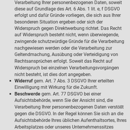
Verarbeitung Ihrer personenbezogenen Daten, soweit
diese auf Grundlage des Art. 6 Abs. 1 lit. e, f DSGVO
erfolgt und daf
r Gr
nde vorliegen, die sich aus Ihrer
ü
ü
besonderen Situation ergeben oder sich der
Widerspruch gegen Direktwerbung richtet. Das Recht
auf Widerspruch besteht nicht, wenn
berwiegende,
ü
zwingende schutzw
rdige Gr
nde f
r die Verarbeitung
ü
ü
ü
nachgewiesen werden oder die Verarbeitung zur
Geltendmachung, Aus
bung oder Verteidigung von
ü
Rechtsanspr
chen erfolgt. Soweit das Recht auf
ü
Widerspruch bei einzelnen Verarbeitungsvorg
ngen
ä
nicht besteht, ist dies dort angegeben.
Widerruf
gem. Art. 7 Abs. 3 DSGVO Ihrer erteilten
Einwilligung mit Wirkung f
r die Zukunft.
ü
Beschwerde
gem. Art. 77 DSGVO bei einer
Aufsichtsbeh
rde, wenn Sie der Ansicht sind, die
ö
Verarbeitung Ihrer personenbezogenen Daten verst
t
öß
gegen die DSGVO. In der Regel k
nnen Sie sich an die
ö
Aufsichtsbeh
rde Ihres
blichen Aufenthaltsortes, Ihres
ö
ü
Arbeitsplatzes oder unseres Unternehmenssitzes