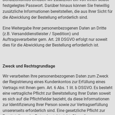
festgelegtes Passwort. Dar
ber hinaus k
nnen Sie freiwillig
ü
ö
zus
tzliche Informationen bereitstellen, die aus Ihrer Sicht f
r
ä
ü
die Abwicklung der Bestellung erforderlich sind.
Eine Weitergabe Ihrer personenbezogenen Daten an Dritte
(z.B. Versanddienstleister / Spedition) und
Auftragsverarbeiter gem. Art. 28 DSGVO erfolgt nur soweit
dies f
r die Abwicklung der Bestellung erforderlich ist.
ü
Zweck und Rechtsgrundlage
Wir verarbeiten Ihre personenbezogenen Daten zum Zweck
der Registrierung eines Kundenkontos zur Erf
llung eines
ü
Vertrags mit Ihnen gem. Art. 6 Abs. 1 lit. b DSGVO. Es besteht
eine vertragliche Pflicht zur Bereitstellung Ihrer Daten soweit
es sich auf die Pflichtfelder bezieht, da diese Informationen
zur Identifizierung Ihrer Person sowie zur Vertragserf
llung
ü
unsererseits erforderlich sind. Eine gesetzliche Pflicht zur