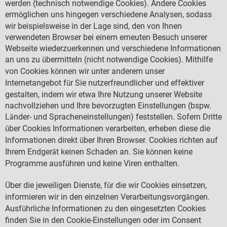
werden (technisch notwendige Cookies). Andere Cookies
erm
glichen uns hingegen verschiedene Analysen, sodass
ö
wir beispielsweise in der Lage sind, den von Ihnen
verwendeten Browser bei einem erneuten Besuch unserer
Webseite wiederzuerkennen und verschiedene Informationen
an uns zu
bermitteln (nicht notwendige Cookies). Mithilfe
ü
von Cookies k
nnen wir unter anderem unser
ö
Internetangebot f
r Sie nutzerfreundlicher und effektiver
ü
gestalten, indem wir etwa Ihre Nutzung unserer Website
nachvollziehen und Ihre bevorzugten Einstellungen (bspw.
L
nder- und Spracheneinstellungen) feststellen. Sofern Dritte
ä
ber Cookies Informationen verarbeiten, erheben diese die
ü
Informationen direkt
ber Ihren Browser. Cookies richten auf
ü
Ihrem Endger
t keinen Schaden an. Sie k
nnen keine
ä
ö
Programme ausf
hren und keine Viren enthalten.
ü
ber die jeweiligen Dienste, f
r die wir Cookies einsetzen,
Ü
ü
informieren wir in den einzelnen Verarbeitungsvorg
ngen.
ä
Ausf
hrliche Informationen zu den eingesetzten Cookies
ü
finden Sie in den Cookie-Einstellungen oder im Consent