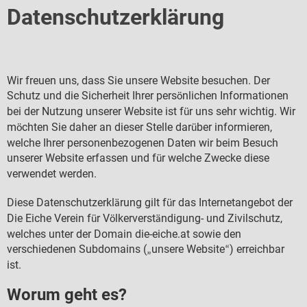
Datenschutzerklärung
Wir freuen uns, dass Sie unsere Website besuchen. Der
Schutz und die Sicherheit Ihrer pers
nlichen Informationen
ö
bei der Nutzung unserer Website ist f
r uns sehr wichtig. Wir
ü
m
chten Sie daher an dieser Stelle dar
ber informieren,
ö
ü
welche Ihrer personenbezogenen Daten wir beim Besuch
unserer Website erfassen und f
r welche Zwecke diese
ü
verwendet werden.
Diese Datenschutzerkl
rung gilt f
r das Internetangebot der
ä
ü
Die Eiche Verein f
r V
lkerverst
ndigung- und Zivilschutz,
ü
ö
ä
welches unter der Domain die-eiche.at sowie den
verschiedenen Subdomains (
unsere Website
) erreichbar
„
“
ist.
Worum geht es?