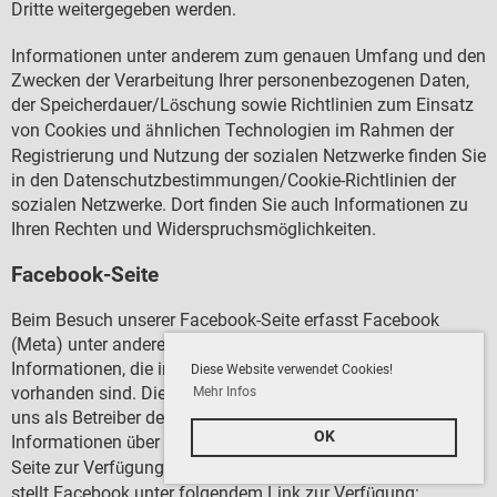
Dritte weitergegeben werden.
Informationen unter anderem zum genauen Umfang und den
Zwecken der Verarbeitung Ihrer personenbezogenen Daten,
der Speicherdauer/L
schung sowie Richtlinien zum Einsatz
ö
von Cookies und
hnlichen Technologien im Rahmen der
ä
Registrierung und Nutzung der sozialen Netzwerke finden Sie
in den Datenschutzbestimmungen/Cookie-Richtlinien der
sozialen Netzwerke. Dort finden Sie auch Informationen zu
Ihren Rechten und Widerspruchsm
glichkeiten.
ö
Facebook-Seite
Beim Besuch unserer Facebook-Seite erfasst Facebook
(Meta) unter anderem Ihre IP-Adresse sowie weitere
Informationen, die in Form von Cookies auf Ihrem PC
Diese Website verwendet Cookies!
vorhanden sind. Diese Informationen werden verwendet, um
Mehr Infos
uns als Betreiber der Facebook-Seiten statistische
OK
Informationen
ber die Inanspruchnahme der Facebook-
ü
Seite zur Verf
gung zu stellen. N
here Informationen hierzu
ü
ä
stellt Facebook unter folgendem Link zur Verf
gung:
ü