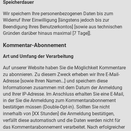
Speicherdauer
Wir speichern Ihre personenbezogenen Daten bis zum
Widerruf Ihrer Einwilligung [l
ngstens jedoch bis zur
ä
Beendigung Ihres Benutzerkontos] [sowie aus technischen
Gr
nden dar
ber hinaus maximal [7 Tage]].
ü
ü
Kommentar-Abonnement
Art und Umfang der Verarbeitung
Auf unserer Website haben Sie die M
glichkeit Kommentare
ö
zu abonnieren. Zu diesem Zweck erheben wir Ihre E-Mail-
Adresse [sowie Ihren Namen
] und speichern diese
…
Informationen zusammen mit dem Datum der Anmeldung
und Ihrer IP-Adresse. Im Anschluss erhalten Sie eine E-Mail,
in der Sie die Anmeldung zum Kommentarabonnement
best
tigen m
ssen (Double-Opt-in). Sollten Sie nicht
ä
ü
innerhalb von [XX Stunden] die Anmeldung best
tigen,
ä
verf
llt diese automatisch und die Daten werden nicht f
r
ä
ü
das Kommentarabonnement verarbeitet. Nach erfolgreicher