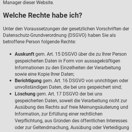
Manager dieser Website.
Welche Rechte habe ich?
Unter den Voraussetzungen der gesetzlichen Vorschriften der
Datenschutz-Grundverordnung (DSGVO) haben Sie als
betroffene Person folgende Rechte:
Auskunft
gem. Art. 15 DSGVO
ber die zu Ihrer Person
ü
gespeicherten Daten in Form von aussagekr
ftigen
ä
Informationen zu den Einzelheiten der Verarbeitung
sowie eine Kopie Ihrer Daten;
Berichtigung
gem. Art. 16 DSGVO von unrichtigen oder
unvollst
ndigen Daten, die bei uns gespeichert sind;
ä
L
schung
gem. Art. 17 DSGVO der bei uns
ö
gespeicherten Daten, soweit die Verarbeitung nicht zur
Aus
bung des Rechts auf freie Meinungs
u
erung und
ü
ä
ß
Information, zur Erf
llung einer rechtlichen
ü
Verpflichtung, aus Gr
nden des
ffentlichen Interesses
ü
ö
oder zur Geltendmachung, Aus
bung oder Verteidigung
ü